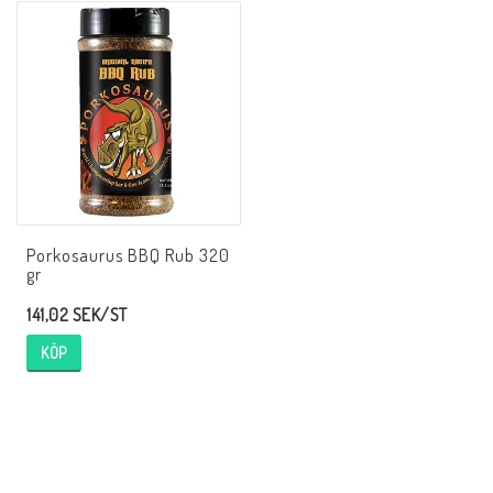
Före / under tillagningen
Inredningsprodukter
Kontaktformulär
Porkosaurus BBQ Rub 320
gr
Om oss
141,02 SEK/ST
Villkor & info
KÖP