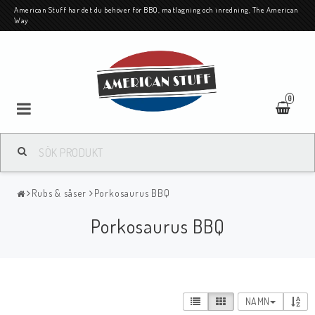
American Stuff har det du behöver för BBQ, matlagning och inredning, The American
Way
0
Grillar / grilltillbehör
Rubs & såser
Porkosaurus BBQ
Rubs & såser
Porkosaurus BBQ
Smarta köksprodukter
NAMN
Chunks / pellets/ rökflis / fint rökspån/ kol