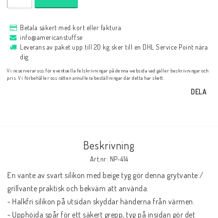
Betala säkert med kort eller faktura
info@americanstuff.se
Leverans av paket upp till 20 kg sker till en DHL Service Point nära
dig
Vi reserverar oss för eventuella felskrivningar på denna websida vad gäller beskrivningar och
pris. Vi förbehåller oss rätten annullera beställningar där detta har skett.
DELA
Beskrivning
Art.nr: NP-414
En vante av svart silikon med beige tyg gör denna grytvante / 
grillvante praktisk och bekväm att använda.

- Halkfri silikon på utsidan skyddar händerna från värmen. 

- Upphöjda spår för ett säkert grepp, tyg på insidan gör det 