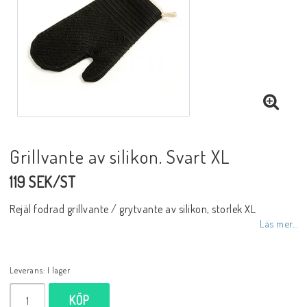
Före / under tillagningen
Inredningsprodukter
Kontaktformulär
Grillvante av silikon. Svart XL
Om oss
119 SEK/ST
Villkor & info
Rejäl fodrad grillvante / grytvante av silikon, storlek XL
Läs mer...
Leverans:
I lager
KÖP