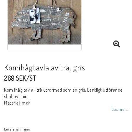
Före / under tillagningen
Inredningsprodukter
Kontaktformulär
Komihågtavla av trä, gris
Om oss
269 SEK/ST
Villkor & info
Kom ihåg tavla i trä utformad som en gris. Lantligt utförande
shabby chic.
Material: mdf
Läs mer...
Leverans:
I lager