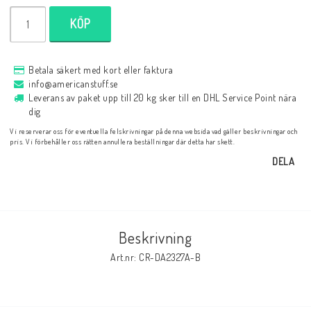
KÖP
Betala säkert med kort eller faktura
info@americanstuff.se
Leverans av paket upp till 20 kg sker till en DHL Service Point nära
dig
Vi reserverar oss för eventuella felskrivningar på denna websida vad gäller beskrivningar och
pris. Vi förbehåller oss rätten annullera beställningar där detta har skett.
DELA
Beskrivning
Art.nr: CR-DA2327A-B