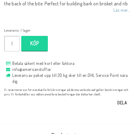
the back of the bite. Perfect for building bark on brisket and rib
Läs mer...
Leverans:
I lager
KÖP
Betala säkert med kort eller faktura
info@americanstuff.se
Leverans av paket upp till 20 kg sker till en DHL Service Point nära
dig
Vi reserverar oss för eventuella felskrivningar på denna websida vad gäller beskrivningar och
pris. Vi förbehåller oss rätten annullera beställningar där detta har skett.
DELA