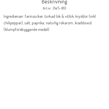
Beskrivning
Art.nr: OWS-810
Ingredienser: farinsocker, torkad lök & vitlök, kryddor (inkl 
chilipeppar), salt, paprika, naturlig rökarom, kiseldioxid 
(klumpförebyggande medel)